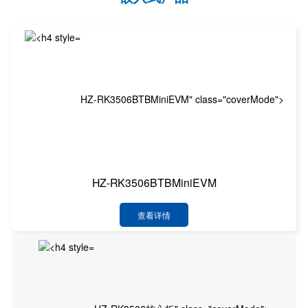
HZ-RK3506BTBMiniEVM" class="coverMode">
HZ-RK3506BTBMiniEVM
查看详情