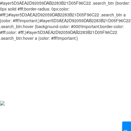
#layer5D3AEA2D92059DAB2283B21D05F96C22 .search_btn {border:
0px solid #fff;border-radius: 0px;color:
#fff;}#layer5D3AEA2D92059DAB2283B21D05F96C22 .search_btn a
{color: #fff!important;}#layer5D3AEA2D92059DAB2283B21D05F96C22
.search_btn:hover {background-color: #000!important;border-color:
#fff;color: #fff;}#layer5D3AEA2D92059DAB2283B21D05F96C22
.search_btn:hover a {color: #fff!important;}
联系我们