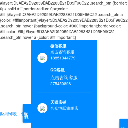
#layer5D3AEA2D92059DAB2283B21D05F96C22 .search_btn {border:
0px solid #fff;border-radius: 0px;color:
#fff;}#layer5D3AEA2D92059DAB2283B21D05F96C22 .search_btn a
{color: #fff!important;}#layer5D3AEA2D92059DAB2283B21D05F96C22
.search_btn:hover {background-color: #000!important;border-color:
#fff;color: #fff;}#layer5D3AEA2D92059DAB2283B21D05F96C22
.search_btn:hover a {color: #fff!important;}
微信客服
点击咨询客服
18851944779
QQ客服
点击咨询客服
2754508981
天猫店铺
合众恒跃旗舰店
联系我们
辑区域修改，侧边栏查看效果
联系我们